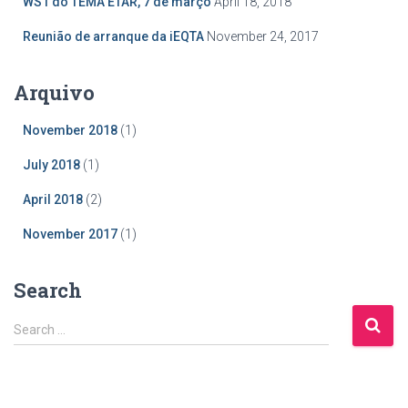
WS1 do TEMA ETAR, 7 de março
April 18, 2018
Reunião de arranque da iEQTA
November 24, 2017
Arquivo
November 2018
(1)
July 2018
(1)
April 2018
(2)
November 2017
(1)
Search
S
Search …
e
a
r
c