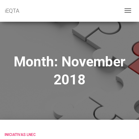
iEQTA
TOGG
NAVIG
Month: November
2018
INICIATIVAS LNEC